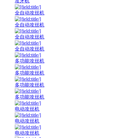
攻牙机
全自动攻丝机
全自动攻丝机
全自动攻丝机
全自动攻丝机
多功能攻丝机
多功能攻丝机
多功能攻丝机
多功能攻丝机
电动攻丝机
电动攻丝机
电动攻丝机