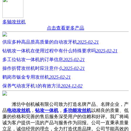
多轴攻丝机
点击查看更多产品
供应多种高品质高质量的自动攻牙机
2025-02-21
钻铣攻一体机在使用过程中有什么特殊要求吗
2025-02-21
多工位钻攻一体机的订单信息
2025-02-21
操作折臂攻丝机时应注意什么
2025-02-21
鹤岗市钣金专用攻丝机
2025-02-21
保养气动攻牙机1的有效方法
2024-12-02
潍坊中创机械有限公司致力打造名牌产品、名牌企业，产
品
电动攻丝机
，
钻攻一体机
，
多功能攻丝机
以精良的质量、低
廉的价格和完善的售后服务深受用户的信赖和好评。我厂将竭
诚为客户提供一流的产品与服务作为回报。公司一直秉承质量
立足，诚信经营的理念，全力打造优质品牌。公司节能高效的