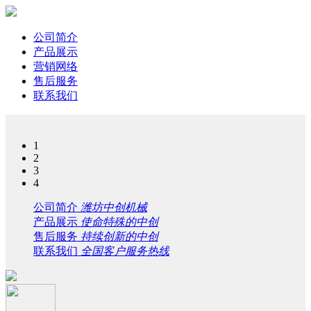
公司简介
产品展示
营销网络
售后服务
联系我们
1
2
3
4
公司简介
潍坊中创机械
产品展示
使命特殊的中创
售后服务
持续创新的中创
联系我们
全国客户服务热线