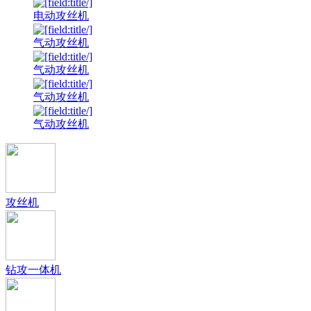
电动攻丝机
气动攻丝机
气动攻丝机
气动攻丝机
气动攻丝机
攻丝机
钻攻一体机