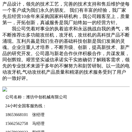
产品设计，领先的技术工艺，完善的技术支持和售后维护使每
一个客户成为我们永久的朋友。 我们有丰富的经验，我厂家
先后经营10余年来采购国家科研机构，我公司顾客至上，质量
第一，开拓创新，真诚服务是我厂始终如一的经营方针。
我公司凭着对事业的执着追求和永远挑战自我的勇气，将
不断推荐出多功能攻丝机，攻牙机，攻丝机的高科技产品不断
涌现。互利共羸是我们生存的基础科技创新是我们发展的灵
魂。企业注重人才培养，不断升级、创新，提高新技术、新产
品的研究开发。公司愿与新老合作伙伴积极合作，共谋发展，
同创辉煌。艰苦坚实诚信承诺实干实效确切了解顾客需求，领
先的专业技术来源于多年的不懈努力和刻苦研制。以一流的电
动攻牙机,气动攻丝机产品质量和精湛的技术服务受到了用户
的一致好评。
公司名称：潍坊中创机械有限公司
24小时全国客服热线：
18653668101 张经理
15662562758 马经理