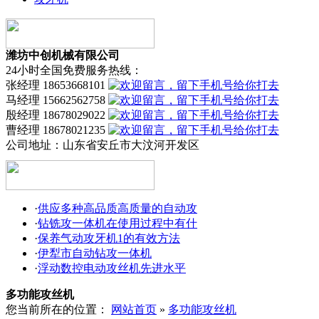
潍坊中创机械有限公司
24小时全国免费服务热线：
张经理 18653668101
马经理 15662562758
殷经理 18678029022
曹经理 18678021235
公司地址：山东省安丘市大汶河开发区
·
供应多种高品质高质量的自动攻
·
钻铣攻一体机在使用过程中有什
·
保养气动攻牙机1的有效方法
·
伊犁市自动钻攻一体机
·
浮动数控电动攻丝机先进水平
多功能攻丝机
您当前所在的位置：
网站首页
»
多功能攻丝机