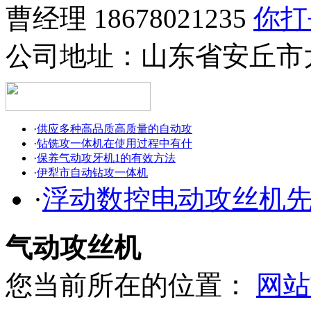
曹经理 18678021235
公司地址：山东省安丘市
·
供应多种高品质高质量的自动攻
·
钻铣攻一体机在使用过程中有什
·
保养气动攻牙机1的有效方法
·
伊犁市自动钻攻一体机
·
浮动数控电动攻丝机
气动攻丝机
您当前所在的位置：
网站