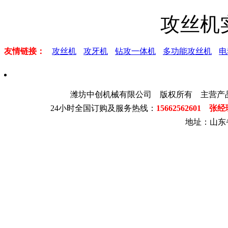
攻丝机
友情链接：
攻丝机
攻牙机
钻攻一体机
多功能攻丝机
电
潍坊中创机械有限公司 版权所有 主营产
24小时全国订购及服务热线：
15662562601 张
地址：山东