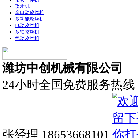
攻牙机
全自动攻丝机
多功能攻丝机
电动攻丝机
多轴攻丝机
气动攻丝机
潍坊中创机械有限公司
24小时全国免费服务热线
张经理 18653668101